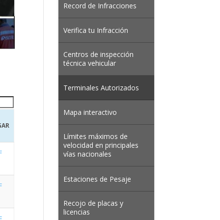
Record de Infracciones
Verifica tu Infracción
Centros de inspección
técnica vehicular
Terminales Autorizados
Mapa interactivo
GAR
Límites máximos de
velocidad en principales
F
vías nacionales
Estaciones de Pesaje
F
Recojo de placas y
licencias
F