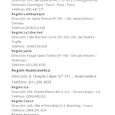
Dirección: Urb. San Eduardo Mz. C Lt. 6-C2 Prolongación Av.
Fortunato Chirichigno – Piura – Piura – Piura
Teléfono: 905 441 571
Región Lambayeque
Dirección: Av. Santa Victoria N° 591 – Urb. Santa Victoria –
Chiclayo
Teléfono:(074) 524 249
Región La Libertad
Dirección: Calle Marcelo Corne 251-253, Urb. San Andrés –
Trujillo
Teléfono : (044) 534-529
Región Junín
Dirección: Pasaje Santo Toribio N° 160 – Urb.San Antonio –
Huancayo
Teléfono: (01) 265 8105
Región Huancavelica
Dirección: Jr. Huayna Cápac N.° 151 – Huancavelica
Teléfono: (01) 200 4555
Región Ica
Dirección: Urb. Puente Blanco Mz LL Lt 5 – Tercera Etapa – Ica
Teléfono: (056) 600 322
Región Cusco
Dirección: Urb. Villa el Periodista G-4 -Wanchaq – Cusco
Teléfono: (084) 291 254
Región Arequipa