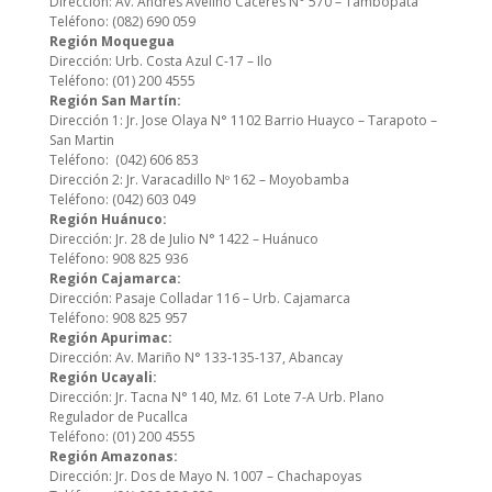
Dirección: Av. Andrés Avelino Cáceres N° 570 – Tambopata
Teléfono: (082) 690 059
Región Moquegua
Dirección: Urb. Costa Azul C-17 – Ilo
Teléfono: (01) 200 4555
Región San Martín:
Dirección 1: Jr. Jose Olaya N° 1102 Barrio Huayco – Tarapoto –
San Martin
Teléfono: (042) 606 853
Dirección 2: Jr. Varacadillo Nº 162 – Moyobamba
Teléfono: (042) 603 049
Región Huánuco:
Dirección: Jr. 28 de Julio N° 1422 – Huánuco
Teléfono: 908 825 936
Región Cajamarca:
Dirección: Pasaje Colladar 116 – Urb. Cajamarca
Teléfono: 908 825 957
Región Apurimac:
Dirección: Av. Mariño N° 133-135-137, Abancay
Región Ucayali:
Dirección: Jr. Tacna N° 140, Mz. 61 Lote 7-A Urb. Plano
Regulador de Pucallca
Teléfono: (01) 200 4555
Región Amazonas:
Dirección: Jr. Dos de Mayo N. 1007 – Chachapoyas