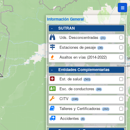
Información General
-
SUTRAN
Uds. Desconcentradas
(21)
Estaciones de pesaje
(36)
Asaltos en vías (2014-2022)
-
Entidades Complementarias
Est. de salud
(563)
Esc. de conductores
(99)
CITV
(198)
Talleres y Certificadoras
(292)
Accidentes
(6)